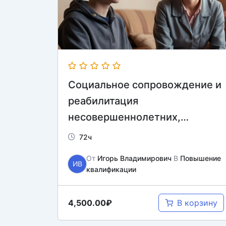
Социальное сопровождение и
реабилитация
несовершеннолетних,
находящихся в конфликте с
72ч
законом
От
Игорь Владимирович
В
Повышение
ИВ
квалификации
4,500.00₽
В корзину