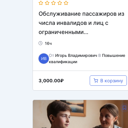
Обслуживание пассажиров из
числа инвалидов и лиц с
ограниченными
возможностями в аэропортах
16ч
и на воздушных судах
От
Игорь Владимирович
В
Повышение
ИВ
квалификации
3,000.00₽
В корзину