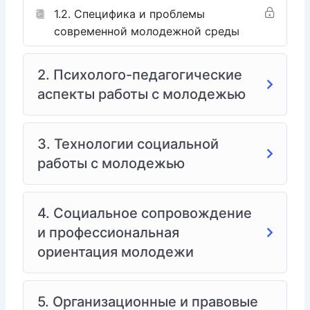
1.2. Специфика и проблемы
современной молодежной среды
Наш курс повышения квалификации предназначен
для того, чтобы вооружить вас всем необходимым.
Мы рассмотрим психологические особенности
2. Психолого-педагогические
подросткового возраста, методы профилактики
аспекты работы с молодежью
асоциального поведения, работу с группами риска,
а также техники консультирования и поддержки
молодежи. Вы научитесь строить доверительные
3. Технологии социальной
отношения, оказывать адресную помощь и
разрабатывать индивидуальные программы
работы с молодежью
сопровождения.
Для кого этот курс?
4. Социальное сопровождение
и профессиональная
Социальные работники, специалисты по
ориентация молодежи
работе с молодежью.
Педагоги, психологи, воспитатели.
Представители некоммерческих организаций,
5. Организационные и правовые
работающих с молодежью.