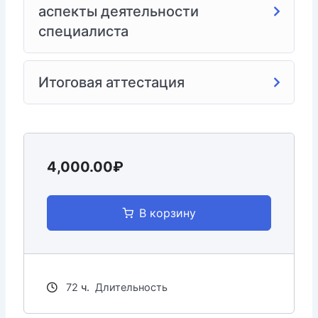
аспекты деятельности
Все, кто стремится профессионально расти в
области социальной работы с подрастающим
специалиста
поколением.
Что вы получите, пройдя наш курс:
Итоговая аттестация
Углубленное понимание специфики работы с
молодежью.
Овладение современными технологиями
социальной поддержки и профилактики.
4,000.00₽
Развитие навыков консультирования,
медиации и групповой работы.
Актуальные знания о законодательстве и
В корзину
социальных программах для молодежи.
Удостоверение о повышении квалификации,
подтверждающее ваши новые компетенции.
Возможность применить полученные знания в
72
ч.
Длительность
своей практике в Севастополе или другом
городе.