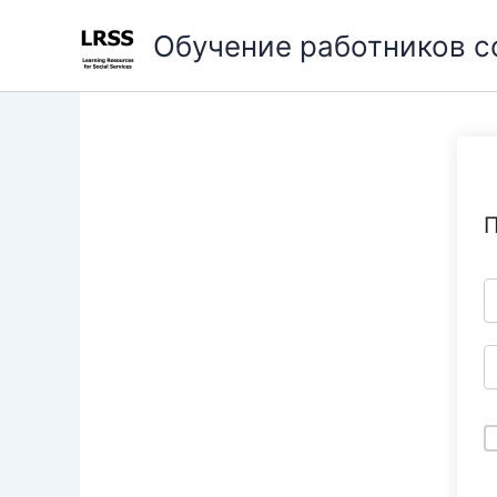
Перейти
Обучение работников 
к
содержимому
П