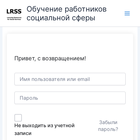
Перейти
Main
Обучение работников
к
социальной сферы
Men
содержимому
Привет, с возвращением!
Забыли
Не выходить из учетной
пароль?
записи