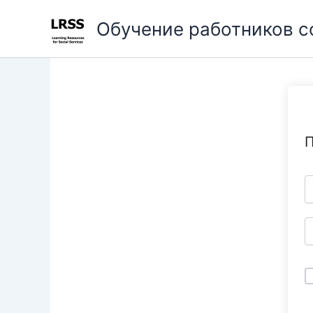
Перейти
Обучение работников 
к
содержимому
П