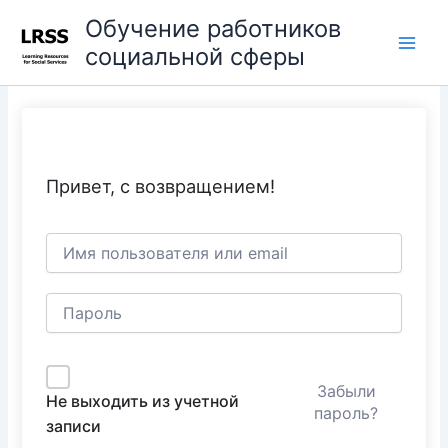
Перейти
Main
Обучение работников
к
социальной сферы
Men
содержимому
Привет, с возвращением!
Забыли
Не выходить из учетной
пароль?
записи